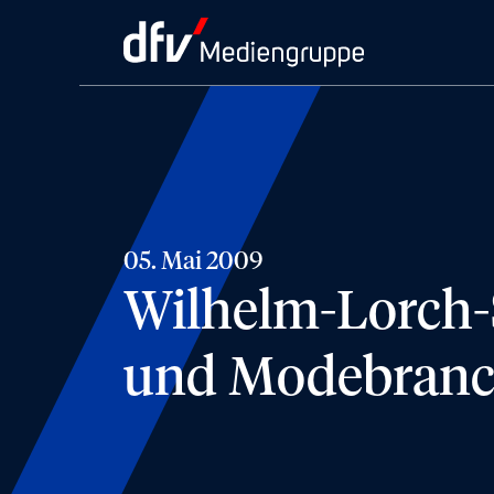
05. Mai 2009
Wilhelm-Lorch-S
und Modebran