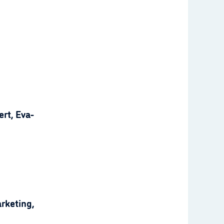
rt, Eva-
rketing,