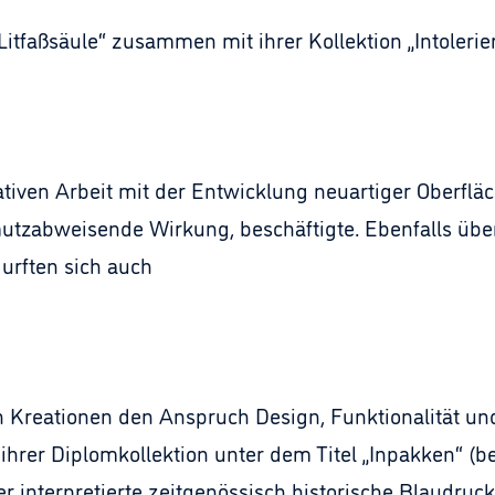
Litfaßsäule“ zusammen mit ihrer Kollektion „Intolerier
novativen Arbeit mit der Entwicklung neuartiger Oberf
mutzabweisende Wirkung, beschäftigte. Ebenfalls übe
urften sich auch
ren Kreationen den Anspruch Design, Funktionalität un
n ihrer Diplomkollektion unter dem Titel „Inpakken“ (b
er interpretierte zeitgenössisch historische Blaudruc