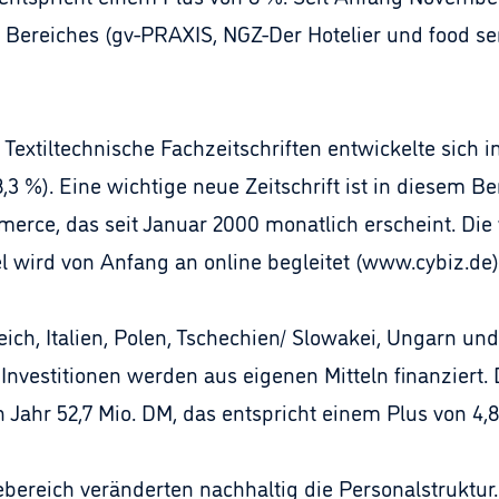
s Bereiches (gv-PRAXIS, NGZ-Der Hotelier und food s
extiltechnische Fachzeitschriften entwickelte sich im
,3 %). Eine wichtige neue Zeitschrift ist in diesem Be
rce, das seit Januar 2000 monatlich erscheint. Die v
l wird von Anfang an online begleitet (www.cybiz.de)
eich, Italien, Polen, Tschechien/ Slowakei, Ungarn und
nvestitionen werden aus eigenen Mitteln finanzier
Jahr 52,7 Mio. DM, das entspricht einem Plus von 4,8
ebereich veränderten nachhaltig die Personalstruktur.