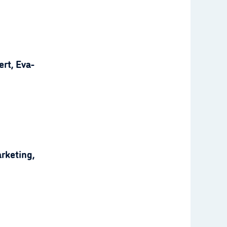
rt, Eva-
rketing,