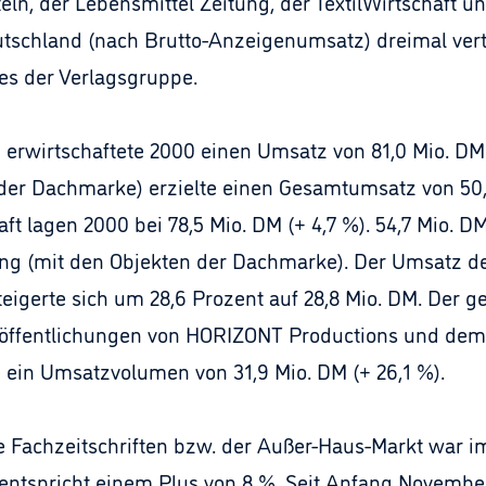
eln, der Lebensmittel Zeitung, der TextilWirtschaft u
utschland (nach Brutto-Anzeigenumsatz) dreimal vertre
es der Verlagsgruppe.
n erwirtschaftete 2000 einen Umsatz von 81,0 Mio. DM 
 der Dachmarke) erzielte einen Gesamtumsatz von 50,9
 lagen 2000 bei 78,5 Mio. DM (+ 4,7 %). 54,7 Mio. D
ung (mit den Objekten der Dachmarke). Der Umsatz de
gerte sich um 28,6 Prozent auf 28,8 Mio. DM. Der g
röffentlichungen von HORIZONT Productions und dem
ein Umsatzvolumen von 31,9 Mio. DM (+ 26,1 %).
 Fachzeitschriften bzw. der Außer-Haus-Markt war im
 entspricht einem Plus von 8 %. Seit Anfang Novembe