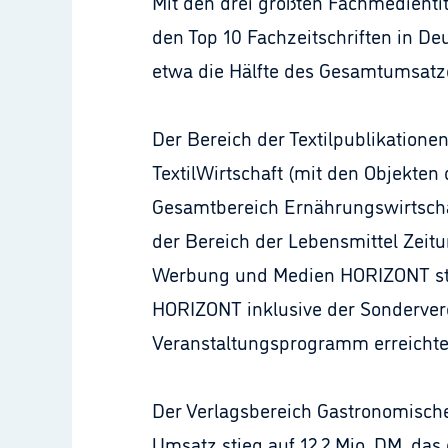
Mit den drei größten Fachmedientit
den Top 10 Fachzeitschriften in De
etwa die Hälfte des Gesamtumsatz
Der Bereich der Textilpublikatione
TextilWirtschaft (mit den Objekten
Gesamtbereich Ernährungswirtschaft
der Bereich der Lebensmittel Zeit
Werbung und Medien HORIZONT stei
HORIZONT inklusive der Sonderve
Veranstaltungsprogramm erreichte 
Der Verlagsbereich Gastronomische
Umsatz stieg auf 12,2 Mio. DM, das