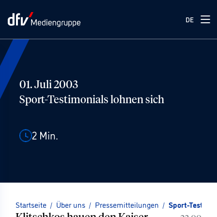
DE
01. Juli 2003
Sport-Testimonials lohnen sich
2
Min.
Startseite
/
Über uns
/
Pressemitteilungen
/
Sport-Testimon