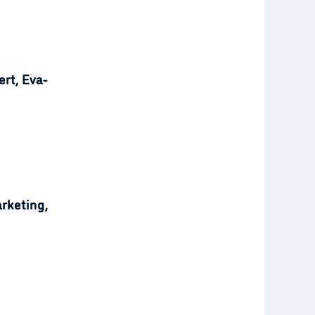
rt, Eva-
rketing,