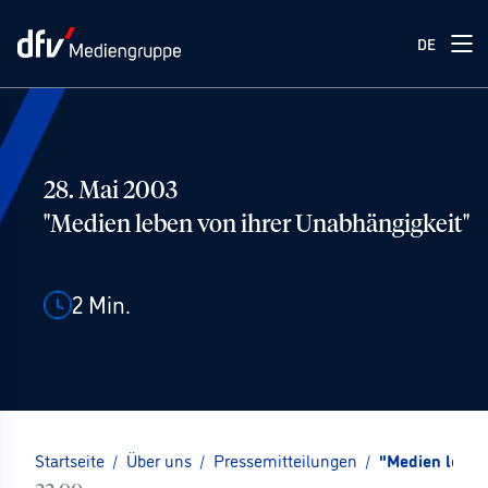
DE
28. Mai 2003
"Medien leben von ihrer Unabhängigkeit"
2
Min.
Startseite
/
Über uns
/
Pressemitteilungen
/
"Medien leben