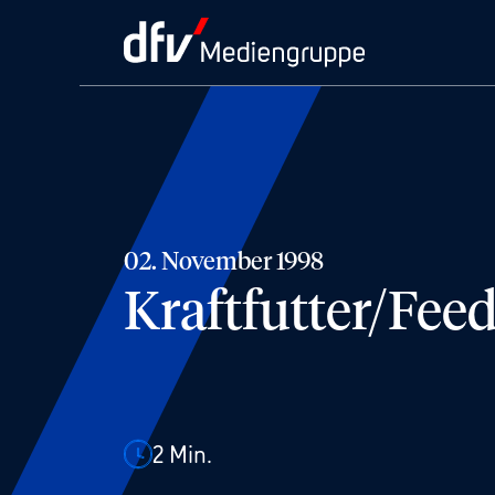
02. November 1998
Kraftfutter/Fee
2
Min.