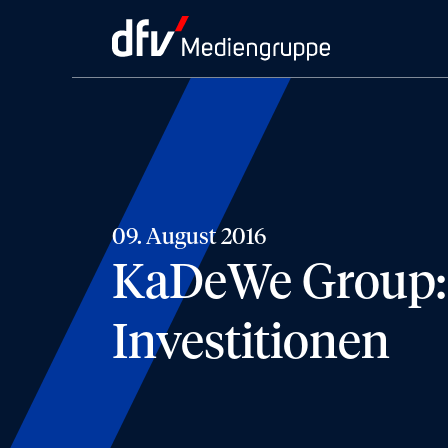
09. August 2016
KaDeWe Group: 
Investitionen