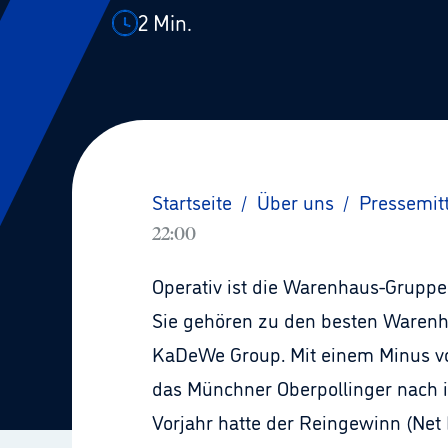
2
Min.
Startseite
/
Über uns
/
Pressemit
22:00
Operativ ist die Warenhaus-Gruppe 
Sie gehören zu den besten Warenhäu
KaDeWe Group. Mit einem Minus vo
das Münchner Oberpollinger nach 
Vorjahr hatte der Reingewinn (Net P