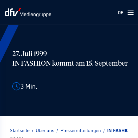
DE
27. Juli 1999
IN FASHION kommt am 15. September
3
Min.
Startseite
/
Über uns
/
Pressemitteilungen
/
IN FASHION k