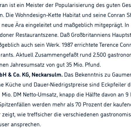
nran ist ein Meister der Popularisierung des guten Ge
n. Die Wohndesign-Kette Habitat und seine Conran 
 neue Ära eingeleitet und maßgeblich mitgeprägt. In 
ondoner Restaurantszene. Daß Großbritanniens Hauptst
aßgeblich auch sein Werk. 1987 errichtete Terence Co
ants. Aktuell Zusammengefaßt rund 2.500 gastronomi
inen Jahresumsatz von gut 35 Mio. Pfund.
bH & Co. KG, Neckarsulm.
Das Bekenntnis zu Gaumen 
che Küche und Dauer-Niedrigstpreise sind Eckpfeiler d
 Mio. DM Netto-Umsatz, knapp die Hälfte davon an 9 
Spitzenfällen werden mehr als 70 Prozent der kaufe
 zeigt, wie treffsicher die verschiedenen gastronom
user ansprechen.