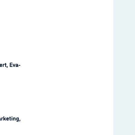
rt, Eva-
rketing,