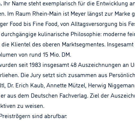
.
Ihr Name steht exemplarisch für die Entwicklung am
n. Im Raum Rhein-Main ist Meyer längst zur Marke gew
er Food bis Fine Food, von Alltagsversorgung bis Fes
durchgängige kulinarische Philosophie: moderne fe
uf die Klientel des oberen Marktsegmentes. Insgesamt 
volumen von rund 15 Mio. DM.
n wurden seit 1983 insgesamt 48 Auszeichnungen an 
rliehen. Die Jury setzt sich zusammen aus Persönlic
Hiltl, Dr. Erich Kaub, Annette Mützel, Herwig Niggem
er aus dem Deutschen Fachverlag. Ziel der Auszeichnu
ktiven zu weisen.
reistrõgern sind abrufbar: