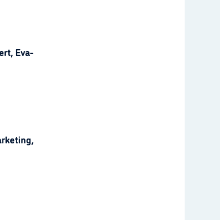
rt, Eva-
rketing,