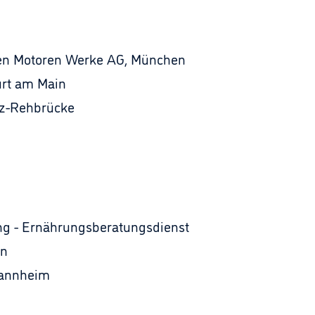
en Motoren Werke AG, München
urt am Main
olz-Rehbrücke
ng - Ernährungsberatungsdienst
in
Mannheim