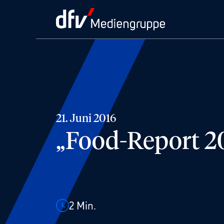
21. Juni 2016
„Food-Report 20
2
Min.