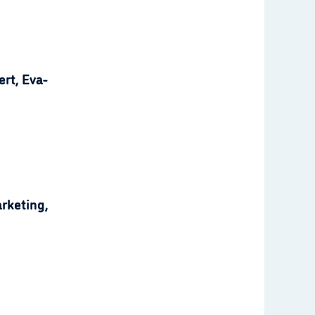
rt, Eva-
rketing,