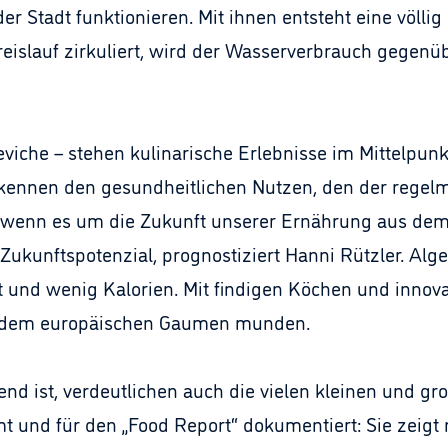
er Stadt funktionieren. Mit ihnen entsteht eine völli
eislauf zirkuliert, wird der Wasserverbrauch gegenü
viche – stehen kulinarische Erlebnisse im Mittelpunk
ennen den gesundheitlichen Nutzen, den der regelmä
, wenn es um die Zukunft unserer Ernährung aus dem
ukunftspotenzial, prognostiziert Hanni Rützler. Alge
t und wenig Kalorien. Mit findigen Köchen und innov
ch dem europäischen Gaumen munden.
nd ist, verdeutlichen auch die vielen kleinen und gr
t und für den „Food Report“ dokumentiert: Sie zeig