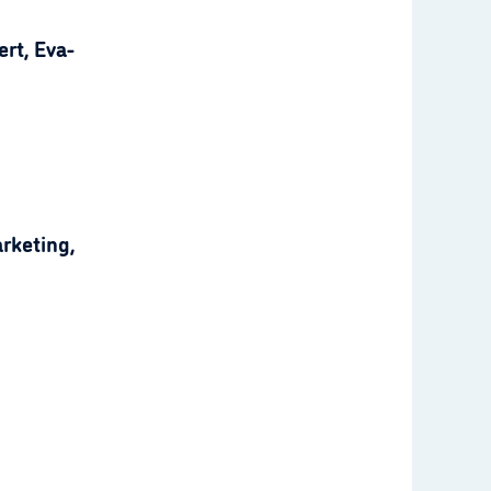
rt, Eva-
rketing,