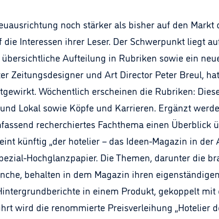
euausrichtung noch stärker als bisher auf den Markt d
ie Interessen ihrer Leser. Der Schwerpunkt liegt au
 übersichtliche Aufteilung in Rubriken sowie ein neu
ter Zeitungsdesigner und Art Director Peter Breul, ha
tgewirkt. Wöchentlich erscheinen die Rubriken: Die
und Lokal sowie Köpfe und Karrieren. Ergänzt werd
mfassend recherchiertes Fachthema einen Überblick 
eint künftig „der hotelier – das Ideen-Magazin in de
Spezial-Hochglanzpapier. Die Themen, darunter die 
nche, behalten in dem Magazin ihren eigenständigen o
Hintergrundberichte in einem Produkt, gekoppelt mit 
hrt wird die renommierte Preisverleihung „Hotelier 