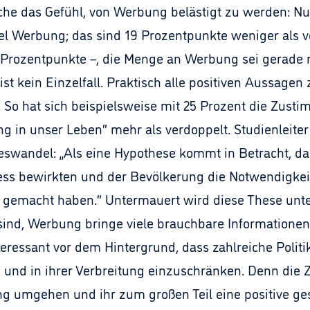
e das Gefühl, von Werbung belästigt zu werden: Nu
el Werbung; das sind 19 Prozentpunkte weniger als vo
 Prozentpunkte –, die Menge an Werbung sei gerade r
t kein Einzelfall. Praktisch alle positiven Aussagen
 So hat sich beispielsweise mit 25 Prozent die Zus
 in unser Leben“ mehr als verdoppelt. Studienleiter
neswandel: „Als eine Hypothese kommt in Betracht, d
ess bewirkten und der Bevölkerung die Notwendigkeit
t gemacht haben.“ Untermauert wird diese These unt
sind, Werbung bringe viele brauchbare Informationen
eressant vor dem Hintergrund, dass zahlreiche Politik
und in ihrer Verbreitung einzuschränken. Denn die Z
g umgehen und ihr zum großen Teil eine positive ges