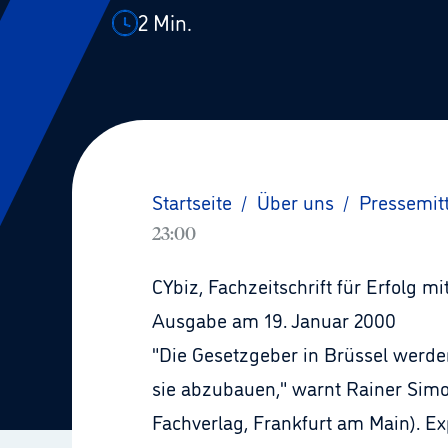
2
Min.
Startseite
/
Über uns
/
Pressemit
23:00
CYbiz, Fachzeitschrift für Erfolg 
Ausgabe am 19. Januar 2000
"Die Gesetzgeber in Brüssel werde
sie abzubauen," warnt Rainer Simo
Fachverlag, Frankfurt am Main). E