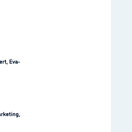
rt, Eva-
rketing,