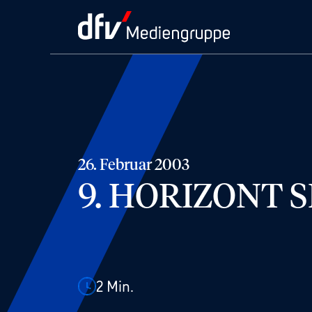
26. Februar 2003
9. HORIZONT 
2
Min.