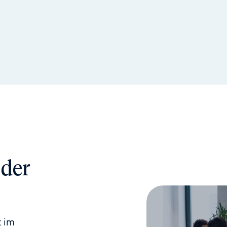
 der
 im 