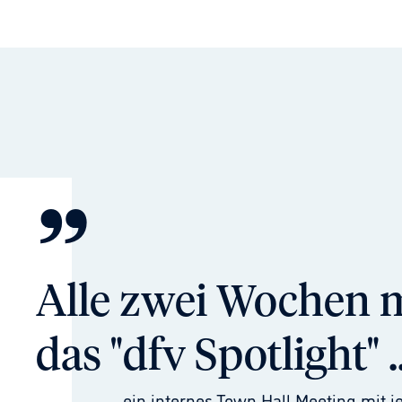
”
Alle zwei Wochen 
das "dfv Spotlight" ..
... ein internes Town Hall Meeting mit