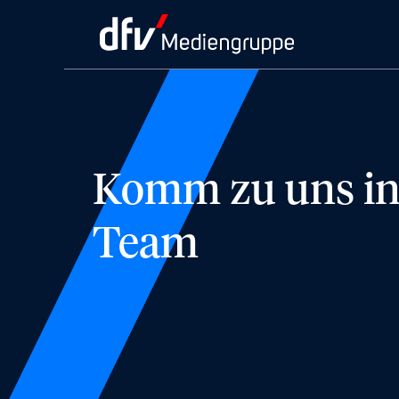
Komm zu uns in
Team