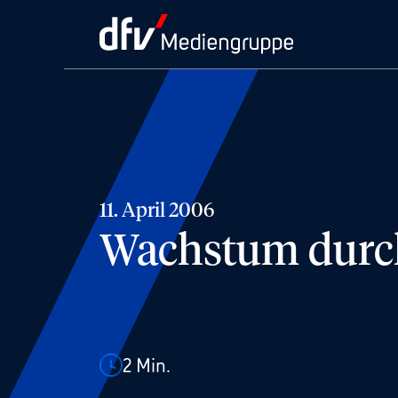
11. April 2006
Wachstum durc
2
Min.