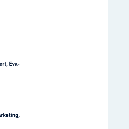
rt, Eva-
rketing,