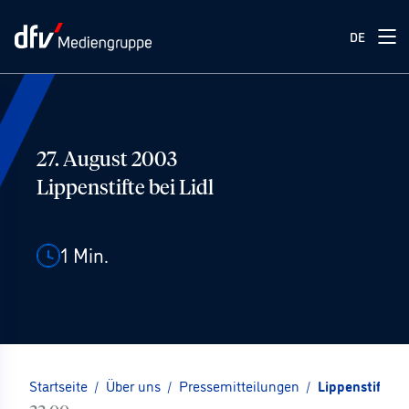
DE
27. August 2003
Lippenstifte bei Lidl
1
Min.
Startseite
/
Über uns
/
Pressemitteilungen
/
Lippenstifte be