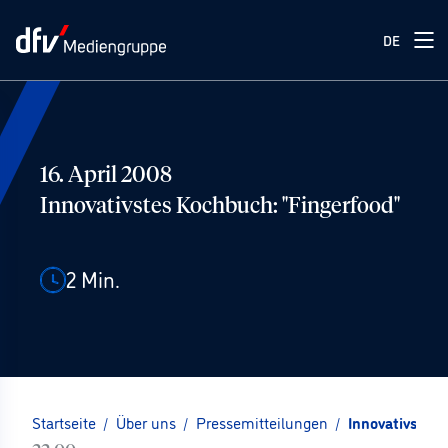
DE
16. April 2008
Innovativstes Kochbuch: "Fingerfood"
2
Min.
Startseite
/
Über uns
/
Pressemitteilungen
/
Innovativstes