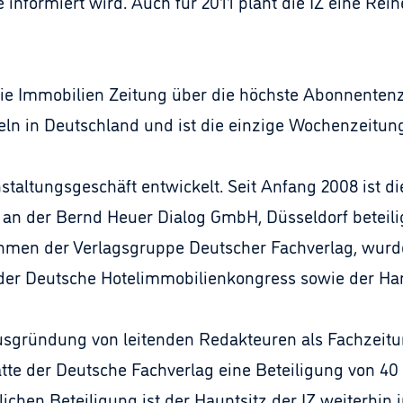
 informiert wird. Auch für 2011 plant die IZ eine Re
die Immobilien Zeitung über die höchste Abonnentenz
eln in Deutschland und ist die einzige Wochenzeitung
nstaltungsgeschäft entwickelt. Seit Anfang 2008 ist d
t an der Bernd Heuer Dialog GmbH, Düsseldorf beteil
ehmen der Verlagsgruppe Deutscher Fachverlag, wu
el der Deutsche Hotelimmobilienkongress sowie der Ha
usgründung von leitenden Redakteuren als Fachzeitun
atte der Deutsche Fachverlag eine Beteiligung von 4
ichen Beteiligung ist der Hauptsitz der IZ weiterhin