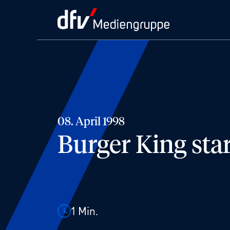
08. April 1998
Burger King st
1
Min.