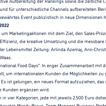
ktive Aufbereitung der Rankings sowie die zeitliche C
und für unterschiedliche Channels aufbereiteten Beri
bewährtes Event publizistisch in neue Dimensionen 
 2022
ll um Marketingaktionen mit dem Ziel, den Sales-Proz
e Effizienz, die kreative Umsetzung und die messbar
der Lebensmittel Zeitung: Arlinda Azemaj, Ann-Christi
e Waas.
ernational Food Days“. In enger Zusammenarbeit mit 
t, um internationalen Kunden die Möglichkeiten zu 
Es ist gelungen, ein neues Format aufzuziehen, das 
ale Kunden ergänzen wird.
n vier Kategorien, jede mit jeweils 2.500 Euro dotier
 besetzt: Mandy Braun, Team Manager Business Perfo