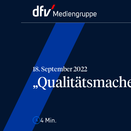
18. September 2022
„Qualitätsmache
4
Min.