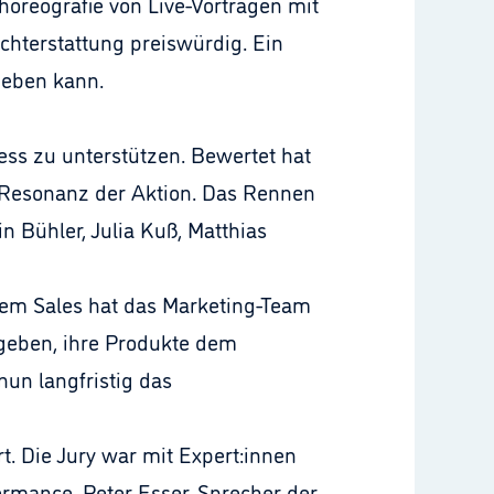
horeografie von Live-Vorträgen mit
chterstattung preiswürdig. Ein
heben kann.
ess zu unterstützen. Bewertet hat
e Resonanz der Aktion. Das Rennen
n Bühler, Julia Kuß, Matthias
dem Sales hat das Marketing-Team
geben, ihre Produkte dem
nun langfristig das
t. Die Jury war mit Expert:innen
rmance, Peter Esser, Sprecher der