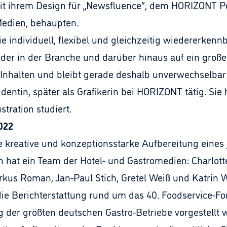
 ihrem Design für „Newsfluence“, dem HORIZONT Pod
 Medien, behaupten.
ie individuell, flexibel und gleichzeitig wiedererken
er in der Branche und darüber hinaus auf ein großes
Inhalten und bleibt gerade deshalb unverwechselbar 
udentin, später als Grafikerin bei HORIZONT tätig. Sie
tration studiert.
022
kreative und konzeptionsstarke Aufbereitung eines 
hat ein Team der Hotel- und Gastromedien: Charlott
Markus Roman, Jan-Paul Stich, Gretel Weiß und Katri
ie Berichterstattung rund um das 40. Foodservice-Fo
 der größten deutschen Gastro-Betriebe vorgestellt w