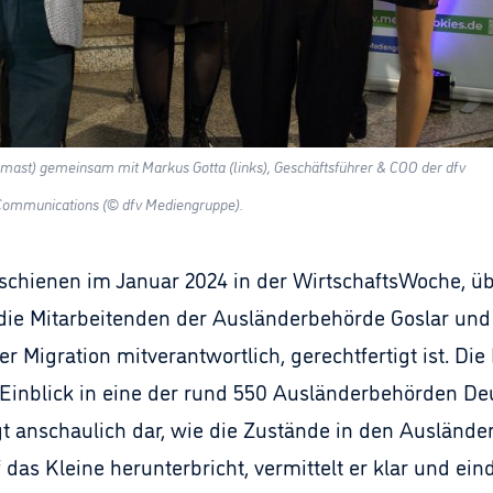
emast) gemeinsam mit Markus Gotta (links), Geschäftsführer & COO der dfv
 Communications (© dfv Mediengruppe).
rschienen im Januar 2024 in der WirtschaftsWoche, 
r die Mitarbeitenden der Ausländerbehörde Goslar und 
r Migration mitverantwortlich, gerechtfertigt ist. Di
 Einblick in eine der rund 550 Ausländerbehörden Deut
 anschaulich dar, wie die Zustände in den Ausländerb
das Kleine herunterbricht, vermittelt er klar und ein