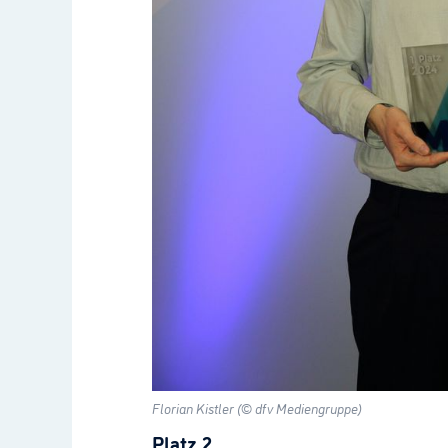
Florian Kistler (© dfv Mediengruppe)
Platz 2