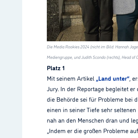
Die Media Rookies 2024 (nicht im Bild: Hannah Jag
Mediengruppe, und Judith Scondo (rechts), Head of
Platz 1
Mit seinem Artikel
„Land unter“
, e
Jury. In der Reportage begleitet e
die Behörde sei für Probleme bei de
einen in seiner Tiefe sehr seltenen
nah an den Menschen dran und legt
„Indem er die großen Probleme auf 