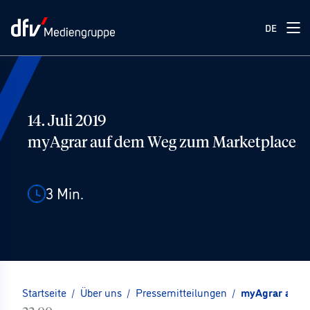
DE
14. Juli 2019
myAgrar auf dem Weg zum Marketplace
3
Min.
Startseite
/
Über uns
/
Pressemitteilungen
/
myAgrar auf 