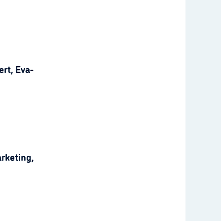
rt, Eva-
rketing,