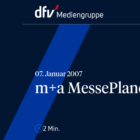
07. Januar 2007
m+a MessePlane
2
Min.