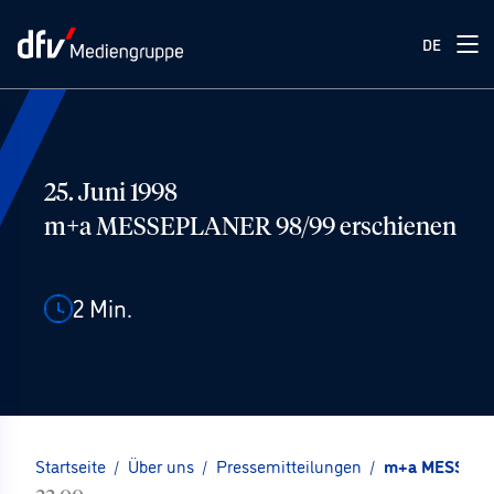
DE
25. Juni 1998
m+a MESSEPLANER 98/99 erschienen
2
Min.
Startseite
/
Über uns
/
Pressemitteilungen
/
m+a MESSEPLA