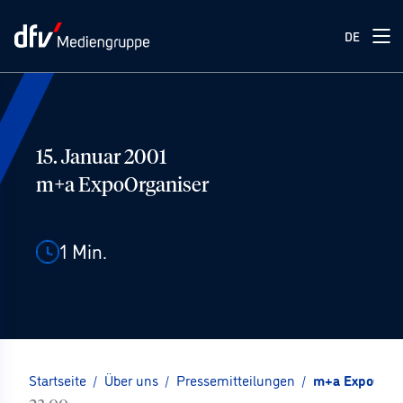
DE
15. Januar 2001
m+a ExpoOrganiser
1
Min.
Startseite
/
Über uns
/
Pressemitteilungen
/
m+a ExpoOrga