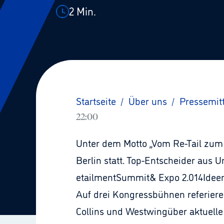
2
Min.
Startseite
/
Über uns
/
Pressemit
22:00
Unter dem Motto „Vom Re-Tail zum M
Berlin statt. Top-Entscheider aus 
etailmentSummit& Expo 2.014Ideen
Auf drei Kongressbühnen referiere
Collins und Westwingüber aktuell