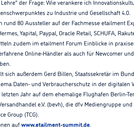
Lehre“ der Frage: Wie verankere ich Innovationskul
menschwerpunktes zu Industrie und Gesellschaft 4.0.
n rund 80 Aussteller auf der Fachmesse etailment 
ermes, Yapital, Paypal, Oracle Retail, SCHUFA, Rakut
itteln zudem im etailment Forum Einblicke in praxis
fahrene Online-Händler als auch für Newcomer und s
eben.
lt sich außerdem Gerd Billen, Staatssekretär im Bun
ma Daten- und Verbraucherschutz in der digitalen W
etzten Jahr auf dem ehemalige Flughafen Berlin-Temp
sandhandel e.V. (bevh), die dfv Mediengruppe und
ce Group (TCG).
onen auf
www.etailment-summit.de
.