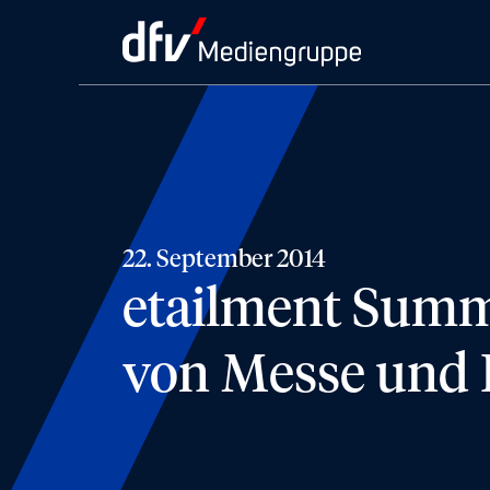
22. September 2014
etailment Summ
von Messe und 