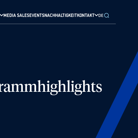
MEDIA SALES
EVENTS
NACHHALTIGKEIT
KONTAKT
DE
grammhighlights