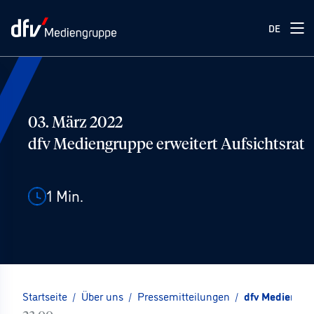
DE
03. März 2022
dfv Mediengruppe erweitert Aufsichtsrat
1
Min.
Startseite
/
Über uns
/
Pressemitteilungen
/
dfv Mediengru