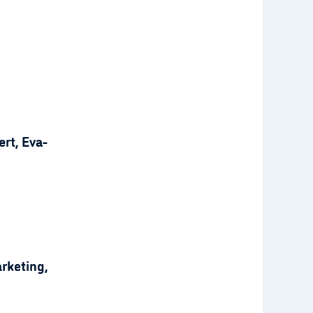
rt, Eva-
rketing,