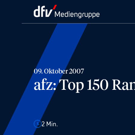
09. Oktober 2007
afz: Top 150 Ra
2
Min.