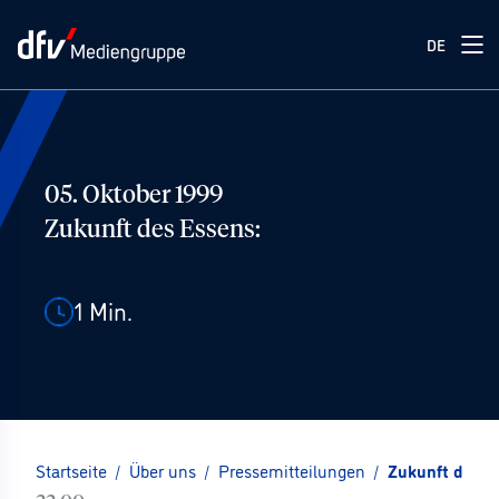
DE
05. Oktober 1999
Zukunft des Essens:
1
Min.
Startseite
/
Über uns
/
Pressemitteilungen
/
Zukunft des E