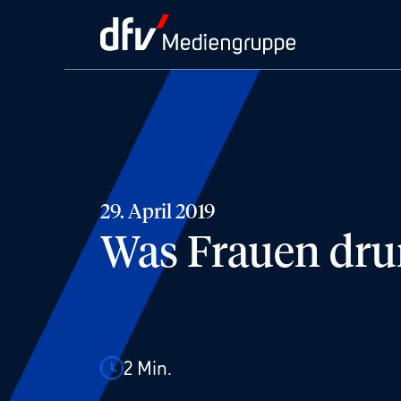
29. April 2019
Was Frauen dru
2
Min.