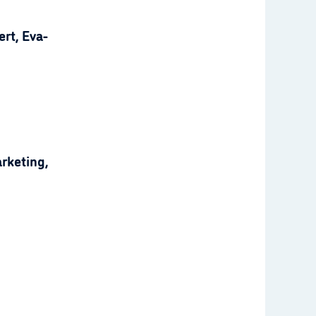
rt, Eva-
rketing,