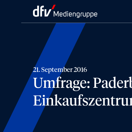
21. September 2016
Umfrage: Paderb
Einkaufszentr