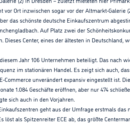
lerie (2) in Dresden – zuletzt mieteten hier Primar
 vor Ort inzwischen sogar vor der Altmarkt-Galerie (2
er das schönste deutsche Einkaufszentrum abgestimm
chengladbach. Auf Platz zwei der Schönheitskonkurre
. Dieses Center, eines der ältesten in Deutschland,
iesem Jahr 106 Unternehmen beteiligt. Das nach wie
uenz im stationären Handel. Es zeigt sich auch, dass d
-Commerce unverändert expansiv eingestellt ist. Di
ate 1.084 Geschäfte eröffnen, aber nur 474 schließe
te sich auch in den Vorjahren.
Einkaufszentren geht aus der Umfrage erstmals das
Es löst als Spitzenreiter ECE ab, das größte Cente