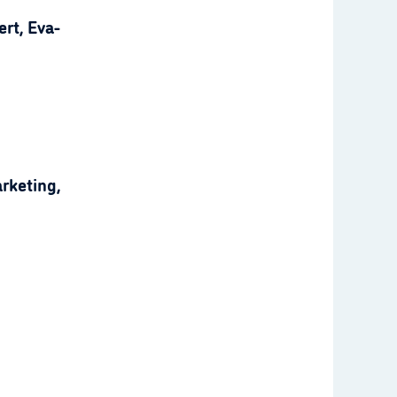
rt, Eva-
rketing,