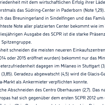
friedenheit mit dem wirtschaftlichen Erfolg ihrer Lä
erstmals das Südring-Center in Paderborn (Note 1,29).
 sich das Breuningerland in Sindelfingen und das Fami
chteste Note aller platzierten Center bekommt wie im 
 diesjährigen Ausgabe des SCPR ist die starke Präse
r Spitzengruppe.
heit schneiden die meisten neueren Einkaufszentren
2014 oder 2015 eröffnet wurden) bekommt nur das Min
Mieterzufriedenheit dagegen im Milaneo in Stuttgart (3,
 (3,85). Geradezu abgewatscht (4,5) wird die Glacis-G
-Markt als Ankermieter verpflichten konnte.
hwache Abschneiden des Centro Oberhausen (2,7). Das
opas hat sich gegenüber dem ersten SCPR 2012 um üb