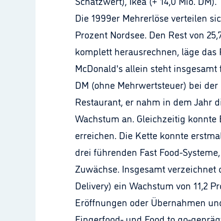
Schätzwert), Ikea (+ 14,0 Mio. DM).
Die 1999er Mehrerlöse verteilen sic
Prozent Nordsee. Den Rest von 25,
komplett herausrechnen, läge das Pl
McDonald's allein steht insgesamt 
DM (ohne Mehrwertsteuer) bei der 
Restaurant, er nahm in dem Jahr di
Wachstum an. Gleichzeitig konnte 
erreichen. Die Kette konnte erstm
drei führenden Fast Food-Systeme,
Zuwächse. Insgesamt verzeichnet 
Delivery) ein Wachstum von 11,2 Pro
Eröffnungen oder Übernahmen und 
Fingerfood- und Food to go-geprägt