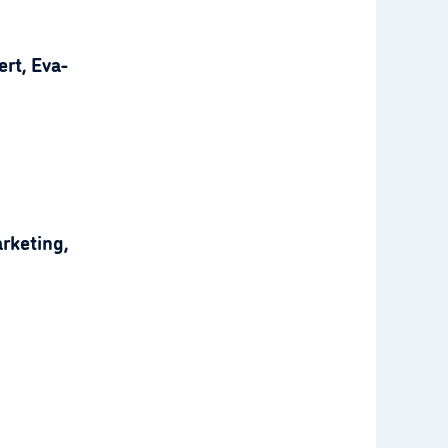
rt, Eva-
rketing,