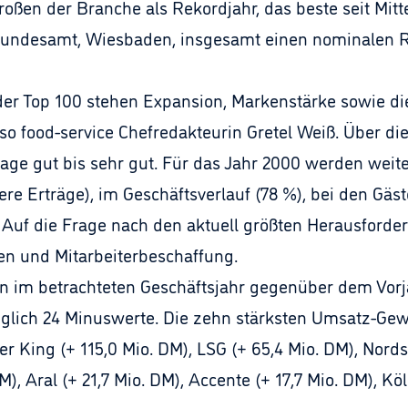
e Großen der Branche als Rekordjahr, das beste seit Mi
 Bundesamt, Wiesbaden, insgesamt einen nominalen 
der Top 100 stehen Expansion, Markenstärke sowie die
o food-service Chefredakteurin Gretel Weiß. Über die
ge gut bis sehr gut. Für das Jahr 2000 werden weit
re Erträge), im Geschäftsverlauf (78 %), bei den Gäs
. Auf die Frage nach den aktuell größten Herausford
n und Mitarbeiterbeschaffung.
 im betrachteten Geschäftsjahr gegenüber dem Vorja
iglich 24 Minuswerte. Die zehn stärksten Umsatz-Gew
er King (+ 115,0 Mio. DM), LSG (+ 65,4 Mio. DM), Nord
), Aral (+ 21,7 Mio. DM), Accente (+ 17,7 Mio. DM), Kö