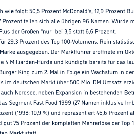
h wie folgt: 50,5 Prozent McDonald's, 12,9 Prozent Bu
7 Prozent teilen sich alle übrigen 96 Namen. Würde
us der Großen "nur" bei 3,5 statt 6,6 Prozent.
für 29,3 Prozent des Top 100-Volumens. Rein statisti
Marke ausgegeben. Der Marktführer eröffnete im Okto
e 4 Milliarden-Hürde und kündigte bereits für das la
Burger King zum 2. Mal in Folge ein Wachstum in d
als im deutschen Markt über 500 Mio. DM Umsatz erzie
 auch Nordsee, neben Expansion in bestehenden Betr
das Segment Fast Food 1999 (27 Namen inklusive Imb
zent (1998: 10,9 %) und repräsentiert 46,6 Prozent al
gut 75 Prozent der kompletten Mehrerlöse der Top 1
en Markt statt.