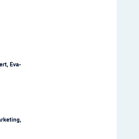
rt, Eva-
rketing,