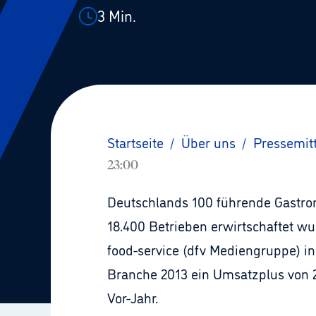
3
Min.
Startseite
/
Über uns
/
Pressemit
23:00
Deutschlands 100 führende Gastron
18.400 Betrieben erwirtschaftet wur
food-service (dfv Mediengruppe) in
Branche 2013 ein Umsatzplus von 2,
Vor-Jahr.