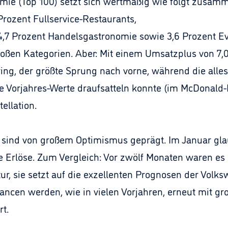
mie (Top 100) setzt sich wertmäßig wie folgt zusamme
rozent Fullservice-Restaurants,
 4,7 Prozent Handelsgastronomie sowie 3,6 Prozent Eve
großen Kategorien. Aber: Mit einem Umsatzplus von 7
ring, der größte Sprung nach vorne, während die alle
ie Vorjahres-Werte draufsatteln konnte (im McDonald-
ellation.
 sind von großem Optimismus geprägt. Im Januar gla
Erlöse. Zum Vergleich: Vor zwölf Monaten waren es 
ur, sie setzt auf die exzellenten Prognosen der Volksw
ncen werden, wie in vielen Vorjahren, erneut mit g
rt.