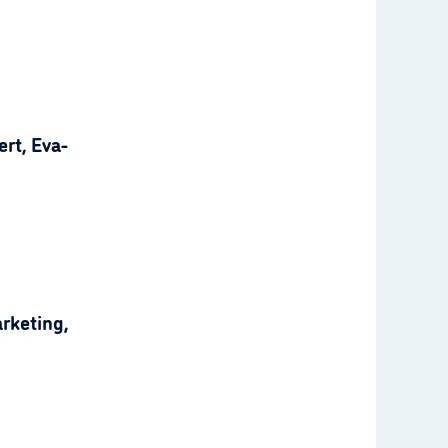
rt, Eva-
rketing,