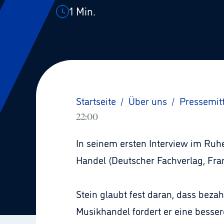
1
Min.
Startseite
/
Über uns
/
Pressemit
22:00
In seinem ersten Interview im Ru
Handel (Deutscher Fachverlag, Fra
Stein glaubt fest daran, dass bez
Musikhandel fordert er eine besse