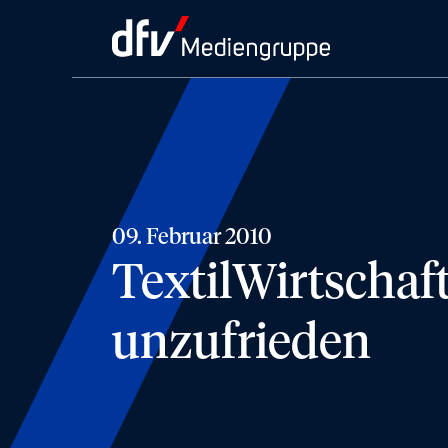
09. Februar 2010
TextilWirtscha
unzufrieden