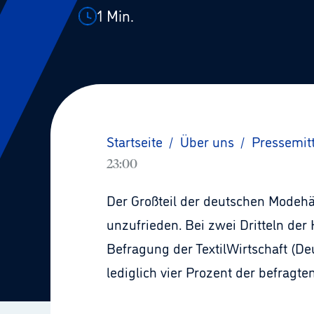
1
Min.
Startseite
/
Über uns
/
Pressemit
23:00
Der Großteil der deutschen Modehän
unzufrieden. Bei zwei Dritteln der 
Befragung der TextilWirtschaft (De
lediglich vier Prozent der befragte