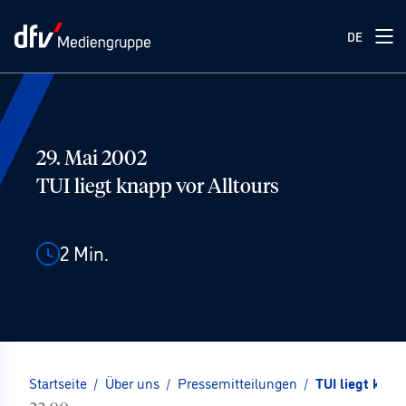
DE
29. Mai 2002
TUI liegt knapp vor Alltours
2
Min.
Startseite
/
Über uns
/
Pressemitteilungen
/
TUI liegt knap