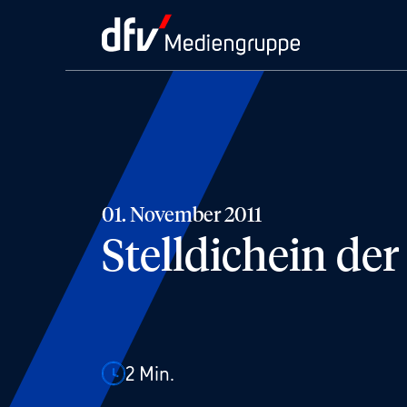
01. November 2011
Stelldichein der
2
Min.