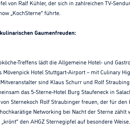
fel von Ralf Kühler, der sich in zahlreichen TV-Se
how „KochSterne“ führte.
 kulinarischen Gaumenfreuden:
köche-Treffens lädt die Allgemeine Hotel- und Gast
s Mövenpick Hotel Stuttgart-Airport – mit Culinary H
Mitveranstalter sind Klaus Schurr und Rolf Straubing
insam das 5-Sterne-Hotel Burg Staufeneck in Salach 
 von Sternekoch Rolf Straubinger freuen, der für den
hochkarätige Networking bei Nacht der Sterne zählt 
„krönt“ den AHGZ Sternegipfel auf besondere Weise.