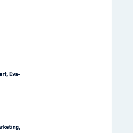
rt, Eva-
rketing,