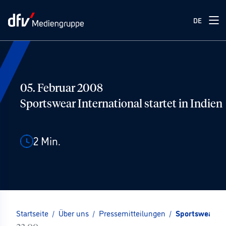
DE
05. Februar 2008
Sportswear International startet in Indien
2
Min.
Startseite
/
Über uns
/
Pressemitteilungen
/
Sportswear Int