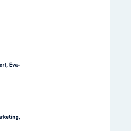
rt, Eva-
rketing,