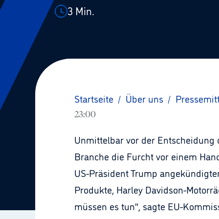
3
Min.
Startseite
/
Über uns
/
Pressemit
23:00
Unmittelbar vor der Entscheidung 
Branche die Furcht vor einem Han
US-Präsident Trump angekündigten 
Produkte, Harley Davidson-Motorräd
müssen es tun", sagte EU-Kommiss