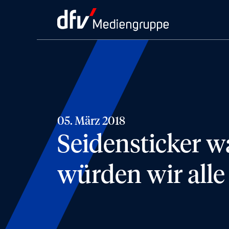
05. März 2018
Seidensticker w
würden wir alle