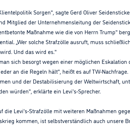
Klientelpolitik Sorgen", sagte Gerd Oliver Seidenstick
Mitglied der Unternehmensleitung der Seidensticker
ntbetonte Maßnahme wie die von Herrn Trump" berge 
tial. „Wer solche Strafzölle ausruft, muss schließlic
wird. Und das wird es."
man sich besorgt wegen einer möglichen Eskalation des
eder an die Regeln hält", heißt es auf TW-Nachfrage. 
en und der Destabilisierung der Weltwirtschaft, un
n würden", erklärte ein Levi's-Sprecher.
uf die Levi's-Strafzölle mit weiteren Maßnahmen geg
skrieg kommen, ist selbstverständlich auch unsere B