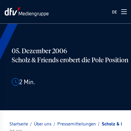
DE
05. Dezember 2006
Scholz & Friends erobert die Pole Position
2
Min.
Startseite
/
Über uns
/
Pressemitteilungen
/
Scholz & Frien