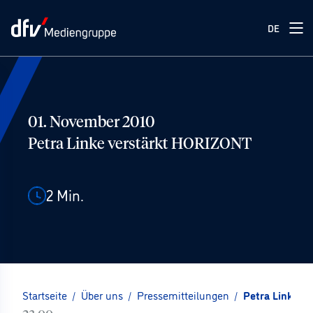
DE
01. November 2010
Petra Linke verstärkt HORIZONT
2
Min.
Startseite
/
Über uns
/
Pressemitteilungen
/
Petra Linke v