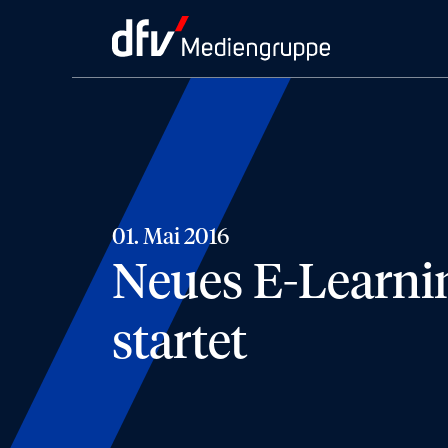
01. Mai 2016
Neues E-Learni
startet