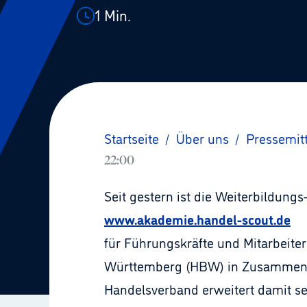
1
Min.
Startseite
/
Über uns
/
Pressemit
22:00
Seit gestern ist die Weiterbildungs
www.akademie.handel-scout.de
für Führungskräfte und Mitarbeite
Württemberg (HBW) in Zusammenar
Handelsverband erweitert damit s