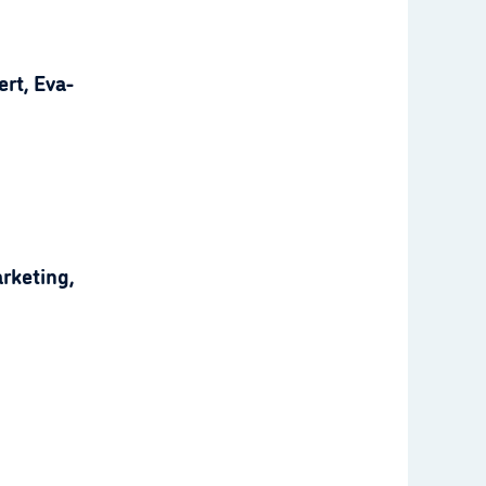
rt, Eva-
rketing,