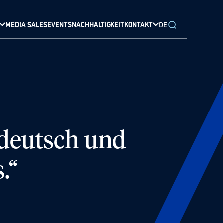
MEDIA SALES
EVENTS
NACHHALTIGKEIT
KONTAKT
DE
 deutsch und
.“