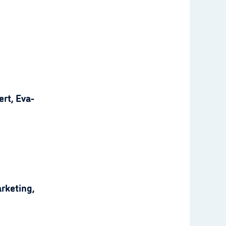
rt, Eva-
rketing,