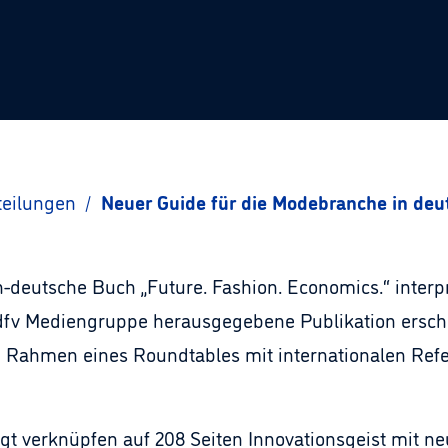
teilungen
/
Neuer Guide für die Modebranche in deut
h-deutsche Buch „Future. Fashion. Economics.“ interpr
 dfv Mediengruppe herausgegebene Publikation ersche
Rahmen eines Roundtables mit internationalen Refer
gt verknüpfen auf 208 Seiten Innovationsgeist mit