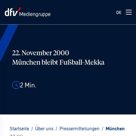
DE
22. November 2000
München bleibt Fußball-Mekka
2
Min.
Startseite
/
Über uns
/
Pressemitteilungen
/
München bleib