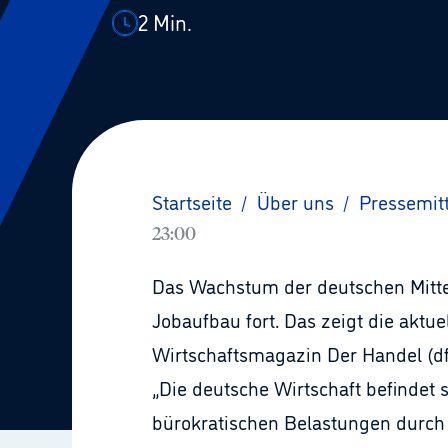
2
Min.
Startseite
/
Über uns
/
Pressemit
23:00
Das Wachstum der deutschen Mittel
Jobaufbau fort. Das zeigt die aktue
Wirtschaftsmagazin Der Handel (d
„Die deutsche Wirtschaft befindet 
bürokratischen Belastungen durch d