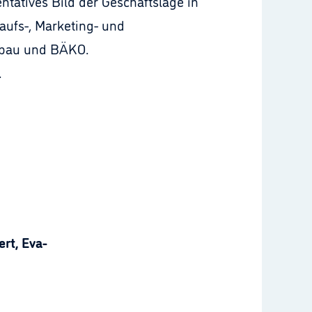
atives Bild der Geschäftslage in
fs-, Marketing- und
gebau und BÄKO.
.
rt, Eva-